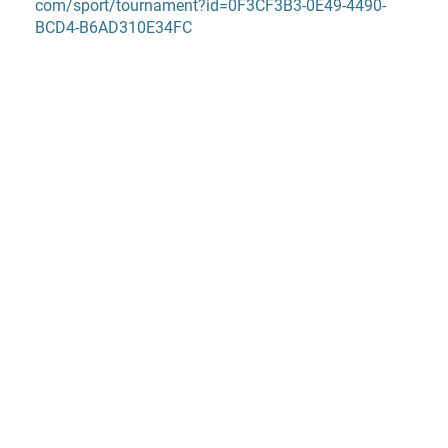
com/sport/tournament?id=
0F3CF3B3-0E49-4490-
BCD4-
B6AD310E34FC