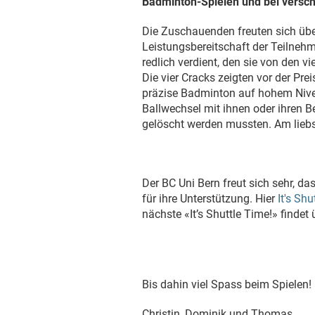
Badminton-Spielen und bei versc
Die Zuschauenden freuten sich über
Leistungsbereitschaft der Teilnehm
redlich verdient, den sie von den vi
Die vier Cracks zeigten vor der Pr
präzise Badminton auf hohem Nivea
Ballwechsel mit ihnen oder ihren B
gelöscht werden mussten. Am liebst
Der BC Uni Bern freut sich sehr, d
für ihre Unterstützung. Hier
It's Sh
nächste «It’s Shuttle Time!» finde
Bis dahin viel Spass beim Spielen!
Christin, Dominik und Thomas