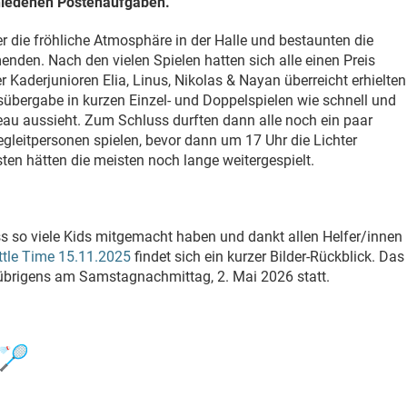
hiedenen Postenaufgaben.
 die fröhliche Atmosphäre in der Halle und bestaunten die
enden. Nach den vielen Spielen hatten sich alle einen Preis
er Kaderjunioren Elia, Linus, Nikolas & Nayan überreicht erhielten
eisübergabe in kurzen Einzel- und Doppelspielen wie schnell und
u aussieht. Zum Schluss durften dann alle noch ein paar
egleitpersonen spielen, bevor dann um 17 Uhr die Lichter
en hätten die meisten noch lange weitergespielt.
ass so viele Kids mitgemacht haben und dankt allen Helfer/innen
uttle Time 15.11.2025
findet sich ein kurzer Bilder-Rückblick. Das
t übrigens am Samstagnachmittag, 2. Mai 2026 statt.