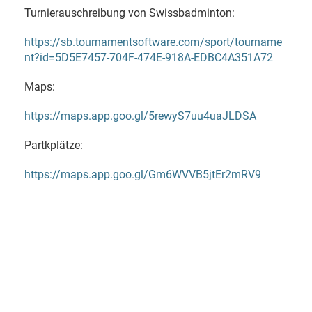
Turnierauschreibung von Swissbadminton:
https://sb.tournamentsoftware.com/sport/tourname
nt?id=5D5E7457-704F-474E-918A-EDBC4A351A72
Maps:
https://maps.app.goo.gl/5rewyS7uu4uaJLDSA
Partkplätze:
https://maps.app.goo.gl/Gm6WVVB5jtEr2mRV9